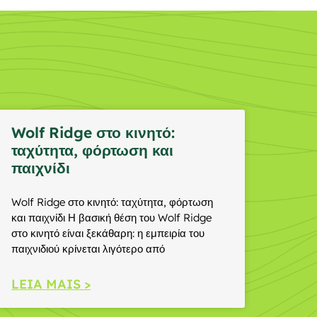
Wolf Ridge στο κινητό:
ταχύτητα, φόρτωση και
παιχνίδι
Wolf Ridge στο κινητό: ταχύτητα, φόρτωση
και παιχνίδι Η βασική θέση του Wolf Ridge
στο κινητό είναι ξεκάθαρη: η εμπειρία του
παιχνιδιού κρίνεται λιγότερο από
LEIA MAIS >