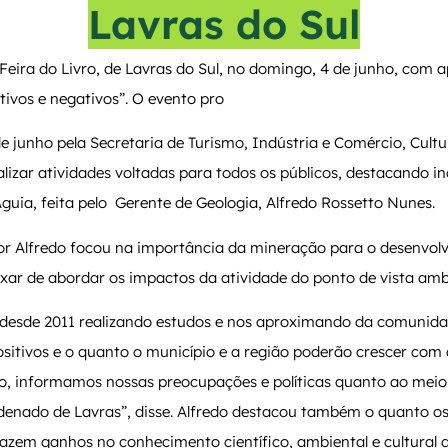
Lavras do Sul
Feira do Livro, de Lavras do Sul, no domingo, 4 de junho, com 
ivos e negativos”. O evento pro
de junho pela Secretaria de Turismo, Indústria e Comércio, Cultu
alizar atividades voltadas para todos os públicos, destacando i
uia, feita pelo Gerente de Geologia, Alfredo Rossetto Nunes.
por Alfredo focou na importância da mineração para o desenvo
xar de abordar os impactos da atividade do ponto de vista ambien
 desde 2011 realizando estudos e nos aproximando da comunid
itivos e o quanto o município e a região poderão crescer com
o, informamos nossas preocupações e políticas quanto ao meio
denado de Lavras”, disse. Alfredo destacou também o quanto o
razem ganhos no conhecimento científico, ambiental e cultural 