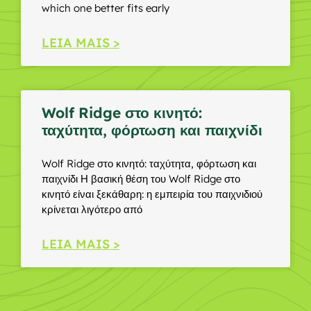
which one better fits early
LEIA MAIS >
Wolf Ridge στο κινητό:
ταχύτητα, φόρτωση και παιχνίδι
Wolf Ridge στο κινητό: ταχύτητα, φόρτωση και
παιχνίδι Η βασική θέση του Wolf Ridge στο
κινητό είναι ξεκάθαρη: η εμπειρία του παιχνιδιού
κρίνεται λιγότερο από
LEIA MAIS >