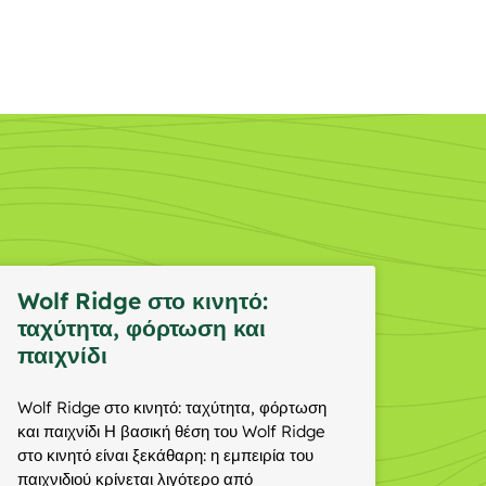
Wolf Ridge στο κινητό:
ταχύτητα, φόρτωση και
παιχνίδι
Wolf Ridge στο κινητό: ταχύτητα, φόρτωση
και παιχνίδι Η βασική θέση του Wolf Ridge
στο κινητό είναι ξεκάθαρη: η εμπειρία του
παιχνιδιού κρίνεται λιγότερο από