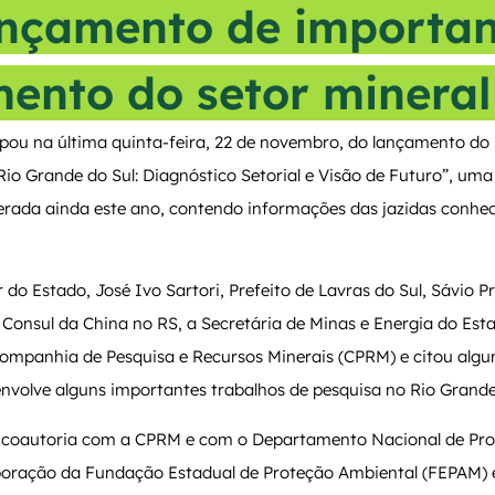
ançamento de importan
ento do setor mineral
cipou na última quinta-feira, 22 de novembro, do lançamento do
o Grande do Sul: Diagnóstico Setorial e Visão de Futuro”, uma
iberada ainda este ano, contendo informações das jazidas conhec
o Estado, José Ivo Sartori, Prefeito de Lavras do Sul, Sávio Pr
o Consul da China no RS, a Secretária de Minas e Energia do Es
ompanhia de Pesquisa e Recursos Minerais (CPRM) e citou algu
envolve alguns importantes trabalhos de pesquisa no Rio Grande
m coautoria com a CPRM e com o Departamento Nacional de P
oração da Fundação Estadual de Proteção Ambiental (FEPAM) e