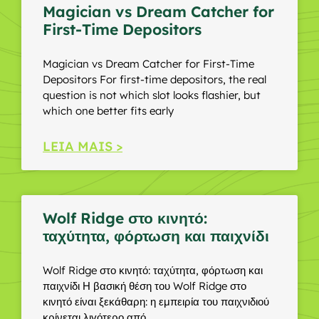
Magician vs Dream Catcher for
First-Time Depositors
Magician vs Dream Catcher for First-Time
Depositors For first-time depositors, the real
question is not which slot looks flashier, but
which one better fits early
LEIA MAIS >
Wolf Ridge στο κινητό:
ταχύτητα, φόρτωση και παιχνίδι
Wolf Ridge στο κινητό: ταχύτητα, φόρτωση και
παιχνίδι Η βασική θέση του Wolf Ridge στο
κινητό είναι ξεκάθαρη: η εμπειρία του παιχνιδιού
κρίνεται λιγότερο από