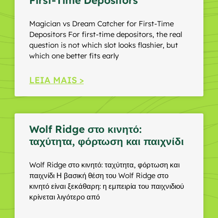
Magician vs Dream Catcher for First-Time
Depositors For first-time depositors, the real
question is not which slot looks flashier, but
which one better fits early
LEIA MAIS >
Wolf Ridge στο κινητό:
ταχύτητα, φόρτωση και παιχνίδι
Wolf Ridge στο κινητό: ταχύτητα, φόρτωση και
παιχνίδι Η βασική θέση του Wolf Ridge στο
κινητό είναι ξεκάθαρη: η εμπειρία του παιχνιδιού
κρίνεται λιγότερο από