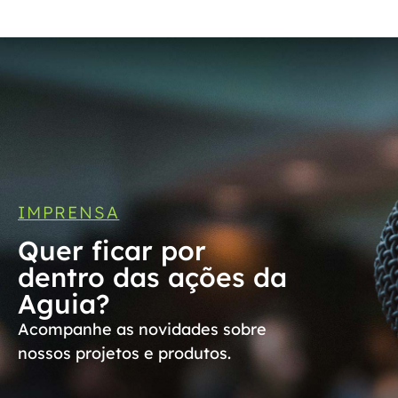
IMPRENSA
Quer ficar por
dentro das ações da
Aguia?
Acompanhe as novidades sobre
nossos projetos e produtos.