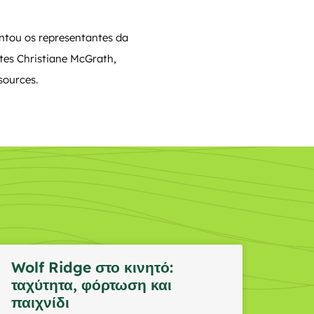
sentou os representantes da
tes Christiane McGrath,
sources.
Wolf Ridge στο κινητό:
ταχύτητα, φόρτωση και
παιχνίδι