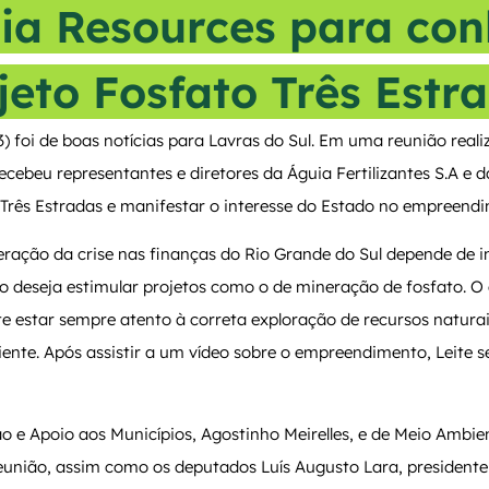
ia Resources para con
jeto Fosfato Três Estr
3) foi de boas notícias para Lavras do Sul. Em uma reunião realiz
cebeu representantes e diretores da Águia Fertilizantes S.A e 
 Três Estradas e manifestar o interesse do Estado no empreend
eração da crise nas finanças do Rio Grande do Sul depende de i
no deseja estimular projetos como o de mineração de fosfato. O
te estar sempre atento à correta exploração de recursos natur
te. Após assistir a um vídeo sobre o empreendimento, Leite se
ão e Apoio aos Municípios, Agostinho Meirelles, e de Meio Ambien
ião, assim como os deputados Luís Augusto Lara, presidente 