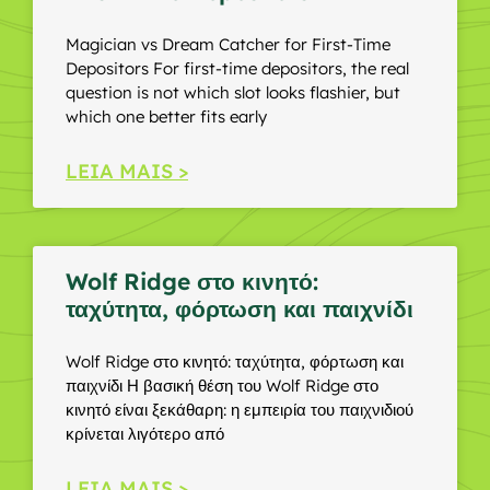
Magician vs Dream Catcher for First-Time
Depositors For first-time depositors, the real
question is not which slot looks flashier, but
which one better fits early
LEIA MAIS >
Wolf Ridge στο κινητό:
ταχύτητα, φόρτωση και παιχνίδι
Wolf Ridge στο κινητό: ταχύτητα, φόρτωση και
παιχνίδι Η βασική θέση του Wolf Ridge στο
κινητό είναι ξεκάθαρη: η εμπειρία του παιχνιδιού
κρίνεται λιγότερο από
LEIA MAIS >