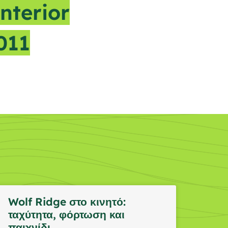
terior
011
Wolf Ridge στο κινητό:
ταχύτητα, φόρτωση και
παιχνίδι