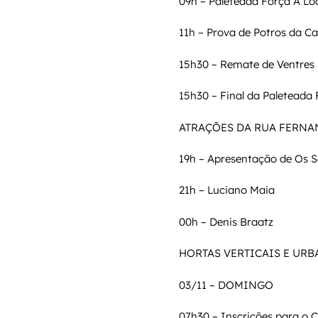
09h – Paleteada Força A Loc
11h – Prova de Potros da C
15h30 – Remate de Ventres 
15h30 – Final da Paleteada 
ATRAÇÕES DA RUA FERNA
19h – Apresentação de Os 
21h – Luciano Maia
00h – Denis Braatz
HORTAS VERTICAIS E URBAN
03/11 – DOMINGO
07h30 – Inscrições para o C