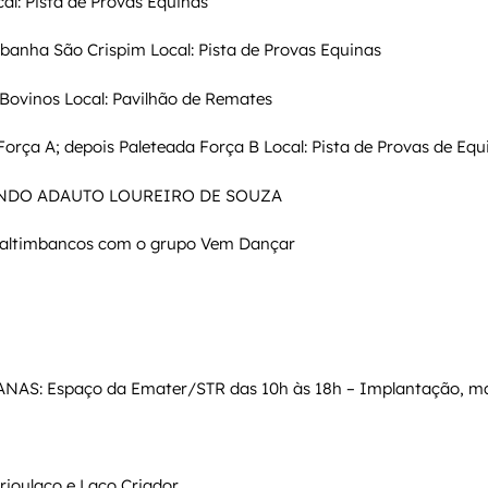
al: Pista de Provas Equinas
abanha São Crispim Local: Pista de Provas Equinas
Bovinos Local: Pavilhão de Remates
Força A; depois Paleteada Força B Local: Pista de Provas de Equ
NDO ADAUTO LOUREIRO DE SOUZA
Saltimbancos com o grupo Vem Dançar
AS: Espaço da Emater/STR das 10h às 18h – Implantação, 
rioulaço e Laço Criador