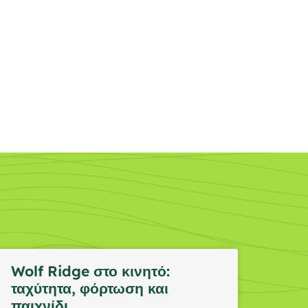
Wolf Ridge στο κινητό:
ταχύτητα, φόρτωση και
παιχνίδι