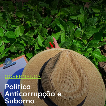
GOVERNANÇA
Política
Anticorrupção e
Suborno