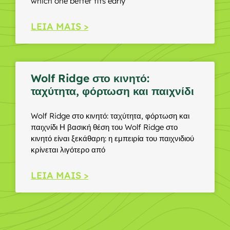
which one better fits early
LEIA MAIS >
Wolf Ridge στο κινητό:
ταχύτητα, φόρτωση και παιχνίδι
Wolf Ridge στο κινητό: ταχύτητα, φόρτωση και
παιχνίδι Η βασική θέση του Wolf Ridge στο
κινητό είναι ξεκάθαρη: η εμπειρία του παιχνιδιού
κρίνεται λιγότερο από
LEIA MAIS >