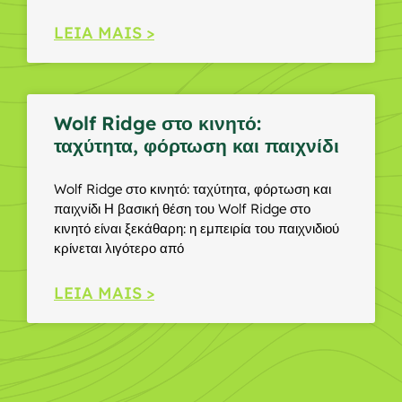
LEIA MAIS >
Wolf Ridge στο κινητό:
ταχύτητα, φόρτωση και παιχνίδι
Wolf Ridge στο κινητό: ταχύτητα, φόρτωση και
παιχνίδι Η βασική θέση του Wolf Ridge στο
κινητό είναι ξεκάθαρη: η εμπειρία του παιχνιδιού
κρίνεται λιγότερο από
LEIA MAIS >